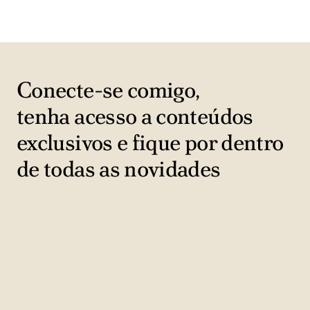
Conecte-se comigo,
tenha acesso a conteúdos
exclusivos e fique por dentro
de todas as novidades
Nome e sobrenome
N
o
Seu melhor e-mail
m
S
e
e
e
CONECTAR-SE
u