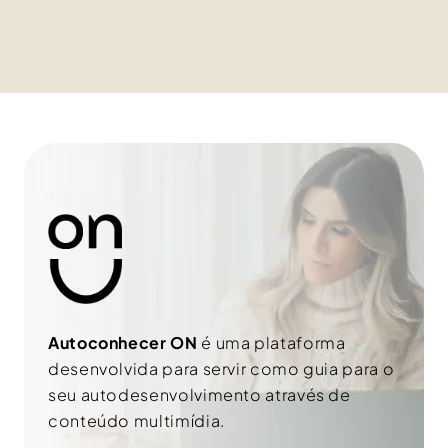
s
m
o
e
b
l
r
h
e
o
n
r
o
e
m
-
e
m
a
i
l
Autoconhecer ON
é uma plataforma
desenvolvida para servir como guia para o
seu autodesenvolvimento através de
conteúdo multimídia.