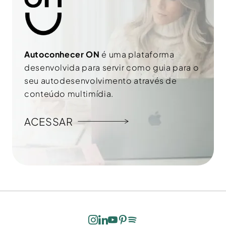
l
Autoconhecer ON
é uma plataforma
desenvolvida para servir como guia para o
seu autodesenvolvimento através de
conteúdo multimídia.
ACESSAR