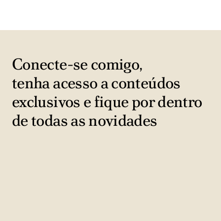
Conecte-se comigo,
tenha acesso a conteúdos
exclusivos e fique por dentro
de todas as novidades
Nome e sobrenome
N
o
Seu melhor e-mail
m
S
e
e
e
CONECTAR-SE
u