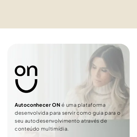
s
m
o
e
b
l
r
h
e
o
n
r
o
e
m
-
e
m
a
i
l
Autoconhecer ON
é uma plataforma
desenvolvida para servir como guia para o
seu autodesenvolvimento através de
conteúdo multimídia.