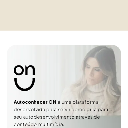
CONECTAR-SE
u
s
m
o
e
b
l
r
h
e
o
n
r
o
e
m
-
e
m
a
i
l
Autoconhecer ON
é uma plataforma
desenvolvida para servir como guia para o
seu autodesenvolvimento através de
conteúdo multimídia.