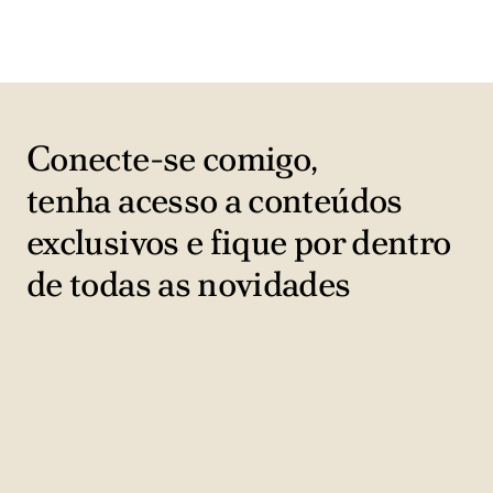
Conecte-se comigo,
tenha acesso a conteúdos
exclusivos e fique por dentro
de todas as novidades
Nome e sobrenome
N
o
Seu melhor e-mail
m
S
e
e
e